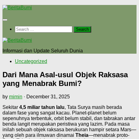
Skip
to
content
Search
for:
Informasi dan Update Seluruh Dunia
Uncategorized
Dari Mana Asal-usul Objek Raksasa
yang Menabrak Bumi?
by
mimin
·
December 31, 2025
Sekitar
4,5 miliar tahun lalu
, Tata Surya masih berada
dalam fase yang sangat kacau. Planet-planet belum
sepenuhnya terbentuk, orbit belum stabil, dan tabrakan antar
benda langit merupakan peristiwa yang lazim. Pada masa
inilah sebuah objek raksasa berukuran hampir setara Mars—
yang oleh para ilmuwan dinamai
Theia
—menabrak proto-