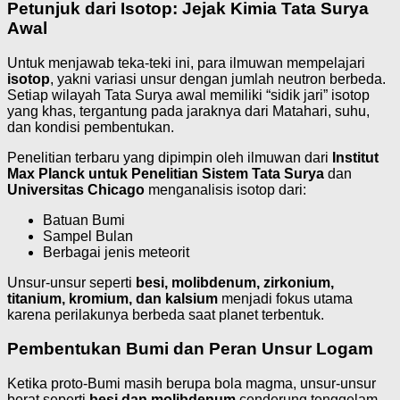
Petunjuk dari Isotop: Jejak Kimia Tata Surya
Awal
Untuk menjawab teka-teki ini, para ilmuwan mempelajari
isotop
, yakni variasi unsur dengan jumlah neutron berbeda.
Setiap wilayah Tata Surya awal memiliki “sidik jari” isotop
yang khas, tergantung pada jaraknya dari Matahari, suhu,
dan kondisi pembentukan.
Penelitian terbaru yang dipimpin oleh ilmuwan dari
Institut
Max Planck untuk Penelitian Sistem Tata Surya
dan
Universitas Chicago
menganalisis isotop dari:
Batuan Bumi
Sampel Bulan
Berbagai jenis meteorit
Unsur-unsur seperti
besi, molibdenum, zirkonium,
titanium, kromium, dan kalsium
menjadi fokus utama
karena perilakunya berbeda saat planet terbentuk.
Pembentukan Bumi dan Peran Unsur Logam
Ketika proto-Bumi masih berupa bola magma, unsur-unsur
berat seperti
besi dan molibdenum
cenderung tenggelam