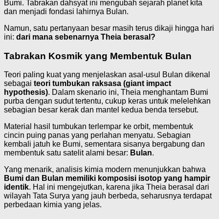
Bumi. Tabrakan dahsyat ini mengubah sejarah planet kita
dan menjadi fondasi lahirnya Bulan.
Namun, satu pertanyaan besar masih terus dikaji hingga hari
ini:
dari mana sebenarnya Theia berasal?
Tabrakan Kosmik yang Membentuk Bulan
Teori paling kuat yang menjelaskan asal-usul Bulan dikenal
sebagai
teori tumbukan raksasa (giant impact
hypothesis)
. Dalam skenario ini, Theia menghantam Bumi
purba dengan sudut tertentu, cukup keras untuk melelehkan
sebagian besar kerak dan mantel kedua benda tersebut.
Material hasil tumbukan terlempar ke orbit, membentuk
cincin puing panas yang perlahan menyatu. Sebagian
kembali jatuh ke Bumi, sementara sisanya bergabung dan
membentuk satu satelit alami besar:
Bulan
.
Yang menarik, analisis kimia modern menunjukkan bahwa
Bumi dan Bulan memiliki komposisi isotop yang hampir
identik
. Hal ini mengejutkan, karena jika Theia berasal dari
wilayah Tata Surya yang jauh berbeda, seharusnya terdapat
perbedaan kimia yang jelas.