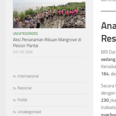
Ana
UNCATEGORIZED
Res
Aksi Penanaman Ribuan Mangrove di
Pesisir Pantai
BRI Dan
JULY 20, 2026
sedang 
Kenaikan
164
, d
Internasional
Secara 
Nasional
dengan 
230
jik
Politik
Indikat
Uncategorized
overbo