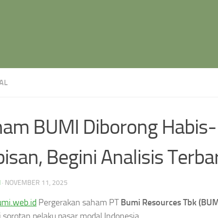
AL
am BUMI Diborong Habis-
isan, Begini Analisis Terb
N
·
NOVEMBER 11, 2025
umi.web.id
Pergerakan saham PT
Bumi Resources Tbk (BUM
 sorotan pelaku pasar modal Indonesia.