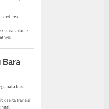
ap potensi
pi selama volume
setnya.
 Bara
rga batu bara
ik serta transisi
inggi.