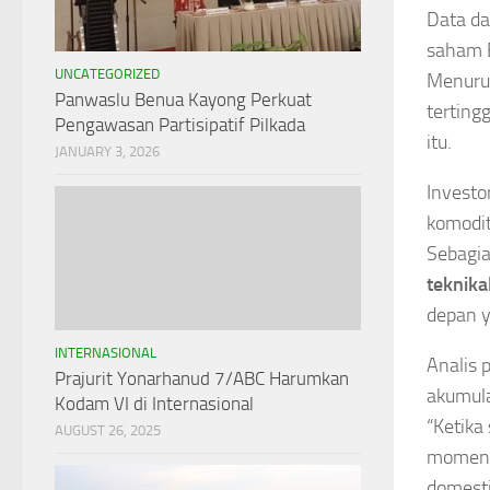
Data da
saham 
UNCATEGORIZED
Menurut
Panwaslu Benua Kayong Perkuat
terting
Pengawasan Partisipatif Pilkada
itu.
JANUARY 3, 2026
Investo
komodit
Sebagia
teknika
depan y
INTERNASIONAL
Analis 
Prajurit Yonarhanud 7/ABC Harumkan
akumulas
Kodam VI di Internasional
“Ketika
AUGUST 26, 2025
momentu
domesti