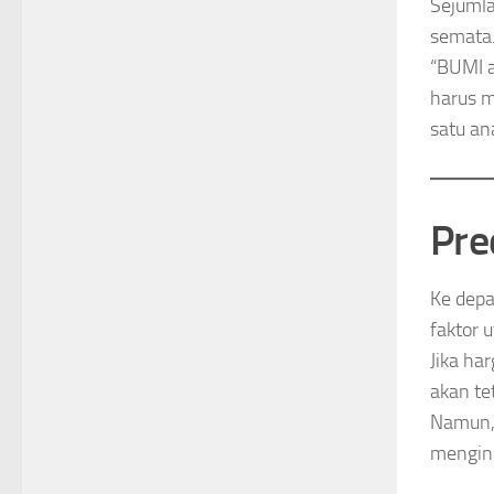
Sejumla
semata
“BUMI a
harus m
satu ana
Pre
Ke depa
faktor 
Jika ha
akan tet
Namun, 
menging