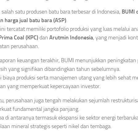
 salah satu produsen batu bara terbesar di Indonesia,
BUMI d
n harga jual batu bara (ASP)
.
ini tercatat memiliki portofolio produksi yang luas melalui a
Prima Coal (KPC)
dan
Arutmin Indonesia
, yang menjadi kon
atan perusahaan.
aporan keuangan terakhir, BUMI menunjukkan peningkatan
rsih yang signifikan dibandingkan tahun sebelumnya.
si biaya produksi serta manajemen utang yang lebih sehat me
an yang memperkuat kepercayaan investor.
itu, perusahaan juga tengah melakukan sejumlah restrukturisa
kuat fundamental jangka panjang.
a di antaranya termasuk ekspansi ke sektor energi terbaruk
laan mineral strategis seperti nikel dan tembaga.