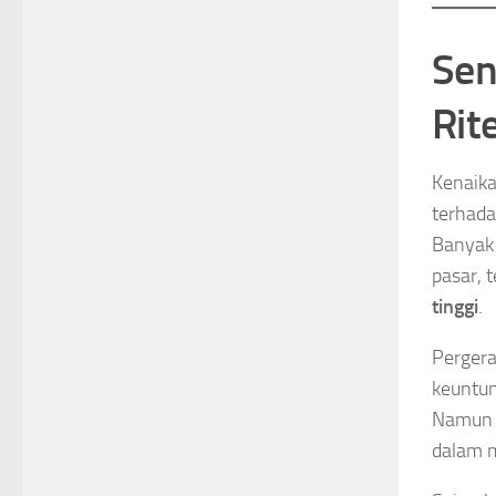
Sen
Rite
Kenaik
terhada
Banyak 
pasar, 
tinggi
.
Pergera
keuntun
Namun b
dalam m