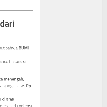
dari
ebut bahwa
BUMI
f
.
ance historis di
gka menengah
,
panjang di atas
Rp
 di area
meski ada potensi