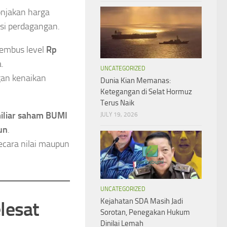
onjakan harga
si perdagangan.
embus level
Rp
.
UNCATEGORIZED
an kenaikan
Dunia Kian Memanas:
Ketegangan di Selat Hormuz
Terus Naik
iliar saham BUMI
JULY 19, 2026
iun
.
ecara nilai maupun
UNCATEGORIZED
Kejahatan SDA Masih Jadi
lesat
Sorotan, Penegakan Hukum
Dinilai Lemah