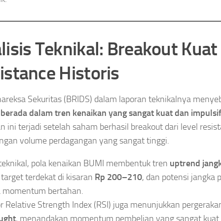
lisis Teknikal: Breakout Kuat 
istance Historis
areksa Sekuritas (BRIDS) dalam laporan teknikalnya meny
berada dalam tren kenaikan yang sangat kuat dan impulsi
 ini terjadi setelah saham berhasil breakout dari level resist
engan volume perdagangan yang sangat tinggi.
teknikal, pola kenaikan BUMI membentuk tren
uptrend jan
target terdekat di kisaran
Rp 200–210
, dan potensi jangka 
a momentum bertahan.
or Relative Strength Index (RSI) juga menunjukkan pergerakan
ught
, menandakan momentum pembelian yang sangat kuat 