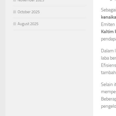
Sebagai
October 2025
kenaika
August 2025
Emiten 
Kaltim 
pendap
Dalam l
laba be
Efisien
tambah
Selain 
memper
Beberap
pengelo