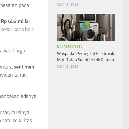
r-besaran pada
JULY 16, 2026
 Rp 653 miliar
,
besar pada hari
UNCATEGORIZED
naikan harga
Waspada! Perangkat Elektronik
Mati Tetap Sedot Listrik Rumah
antara
sentimen
JULY 16, 2026
dividen tahun
enandakan adanya
ar, itu sinyal
 satu sekuritas