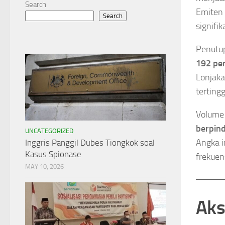
Search
Emiten 
Search
signifi
Penutu
192 pe
Lonjak
terting
Volume 
berpin
UNCATEGORIZED
Angka i
Inggris Panggil Dubes Tiongkok soal
Kasus Spionase
frekuen
MAY 10, 2026
Aks