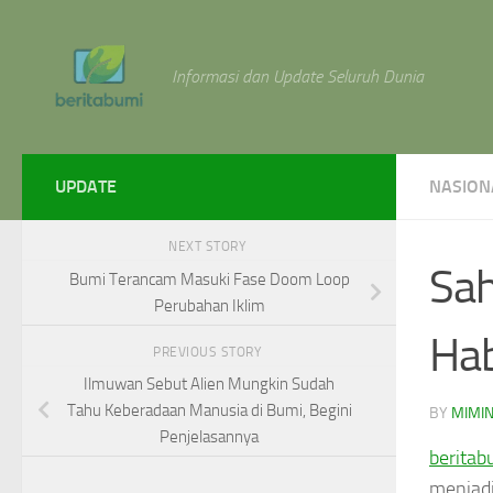
Skip to content
Informasi dan Update Seluruh Dunia
UPDATE
NASION
NEXT STORY
Sah
Bumi Terancam Masuki Fase Doom Loop
Perubahan Iklim
Hab
PREVIOUS STORY
Ilmuwan Sebut Alien Mungkin Sudah
Tahu Keberadaan Manusia di Bumi, Begini
BY
MIMI
Penjelasannya
beritab
menjadi