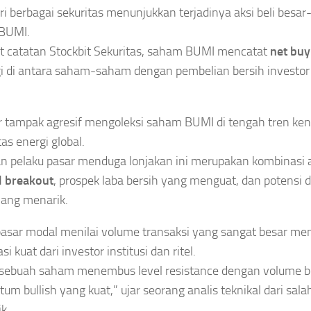
ri berbagai sekuritas menunjukkan terjadinya aksi beli besa
BUMI.
 catatan Stockbit Sekuritas, saham BUMI mencatat
net buy
gi di antara saham-saham dengan pembelian bersih investor 
r tampak agresif mengoleksi saham BUMI di tengah tren ke
as energi global.
n pelaku pasar menduga lonjakan ini merupakan kombinasi 
l breakout
, prospek laba bersih yang menguat, dan potensi 
ang menarik.
pasar modal menilai volume transaksi yang sangat besar m
i kuat dari investor institusi dan ritel.
 sebuah saham menembus level resistance dengan volume bes
m bullish yang kuat,” ujar seorang analis teknikal dari salah
k.