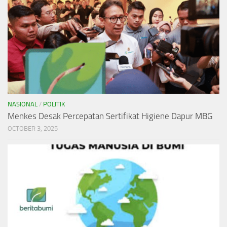
NASIONAL
/
POLITIK
Menkes Desak Percepatan Sertifikat Higiene Dapur MBG
OCTOBER 3, 2025