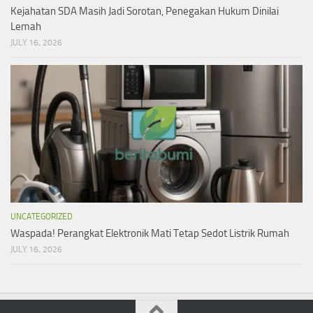
Kejahatan SDA Masih Jadi Sorotan, Penegakan Hukum Dinilai
Lemah
JULY 16, 2026
UNCATEGORIZED
Waspada! Perangkat Elektronik Mati Tetap Sedot Listrik Rumah
JULY 16, 2026