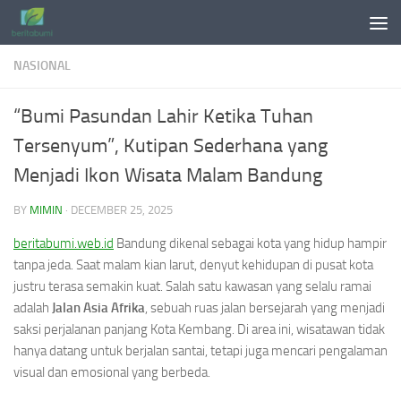
Skip to content
NASIONAL
“Bumi Pasundan Lahir Ketika Tuhan
Tersenyum”, Kutipan Sederhana yang
Menjadi Ikon Wisata Malam Bandung
BY
MIMIN
·
DECEMBER 25, 2025
beritabumi.web.id
Bandung dikenal sebagai kota yang hidup hampir
tanpa jeda. Saat malam kian larut, denyut kehidupan di pusat kota
justru terasa semakin kuat. Salah satu kawasan yang selalu ramai
adalah
Jalan Asia Afrika
, sebuah ruas jalan bersejarah yang menjadi
saksi perjalanan panjang Kota Kembang. Di area ini, wisatawan tidak
hanya datang untuk berjalan santai, tetapi juga mencari pengalaman
visual dan emosional yang berbeda.