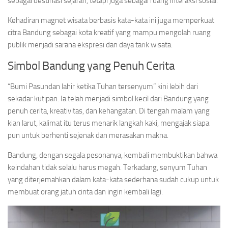
sebagai destinasi sejarah, tetapi juga sebagai ruang interaksi sosial.
Kehadiran magnet wisata berbasis kata-kata ini juga memperkuat
citra Bandung sebagai kota kreatif yang mampu mengolah ruang
publik menjadi sarana ekspresi dan daya tarik wisata.
Simbol Bandung yang Penuh Cerita
“Bumi Pasundan lahir ketika Tuhan tersenyum” kini lebih dari
sekadar kutipan. Ia telah menjadi simbol kecil dari Bandung yang
penuh cerita, kreativitas, dan kehangatan. Di tengah malam yang
kian larut, kalimat itu terus menarik langkah kaki, mengajak siapa
pun untuk berhenti sejenak dan merasakan makna.
Bandung, dengan segala pesonanya, kembali membuktikan bahwa
keindahan tidak selalu harus megah. Terkadang, senyum Tuhan
yang diterjemahkan dalam kata-kata sederhana sudah cukup untuk
membuat orang jatuh cinta dan ingin kembali lagi.