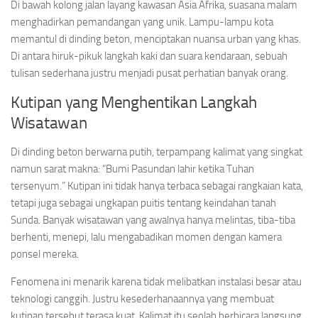
Di bawah kolong jalan layang kawasan Asia Afrika, suasana malam
menghadirkan pemandangan yang unik. Lampu-lampu kota
memantul di dinding beton, menciptakan nuansa urban yang khas.
Di antara hiruk-pikuk langkah kaki dan suara kendaraan, sebuah
tulisan sederhana justru menjadi pusat perhatian banyak orang.
Kutipan yang Menghentikan Langkah
Wisatawan
Di dinding beton berwarna putih, terpampang kalimat yang singkat
namun sarat makna: “Bumi Pasundan lahir ketika Tuhan
tersenyum.” Kutipan ini tidak hanya terbaca sebagai rangkaian kata,
tetapi juga sebagai ungkapan puitis tentang keindahan tanah
Sunda. Banyak wisatawan yang awalnya hanya melintas, tiba-tiba
berhenti, menepi, lalu mengabadikan momen dengan kamera
ponsel mereka.
Fenomena ini menarik karena tidak melibatkan instalasi besar atau
teknologi canggih. Justru kesederhanaannya yang membuat
kutipan tersebut terasa kuat. Kalimat itu seolah berbicara langsung