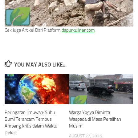
Cek Juga Artikel Dari Platform
dapurkuliner.com
YOU MAY ALSO LIKE...
Peringatan Ilmuwan: Suhu
Warga Yogya Diminta
Bumi Terancam Tembus
Waspada di Masa Peralihan
Ambang Kritis dalam Waktu
Musim
Dekat
AUGUST 27, 2025