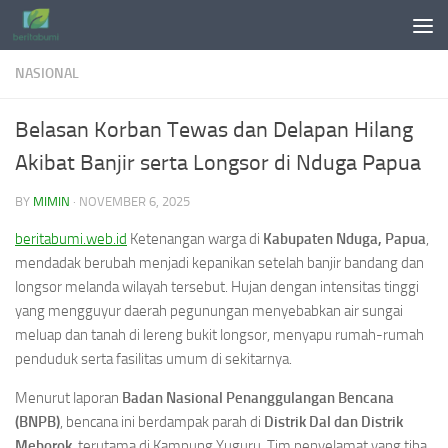
Skip to content
NASIONAL
Belasan Korban Tewas dan Delapan Hilang
Akibat Banjir serta Longsor di Nduga Papua
BY
MIMIN
·
NOVEMBER 6, 2025
beritabumi.web.id
Ketenangan warga di
Kabupaten Nduga, Papua
,
mendadak berubah menjadi kepanikan setelah banjir bandang dan
longsor melanda wilayah tersebut. Hujan dengan intensitas tinggi
yang mengguyur daerah pegunungan menyebabkan air sungai
meluap dan tanah di lereng bukit longsor, menyapu rumah-rumah
penduduk serta fasilitas umum di sekitarnya.
Menurut laporan
Badan Nasional Penanggulangan Bencana
(BNPB)
, bencana ini berdampak parah di
Distrik Dal dan Distrik
Meborok
, terutama di Kampung Yuguru. Tim penyelamat yang tiba