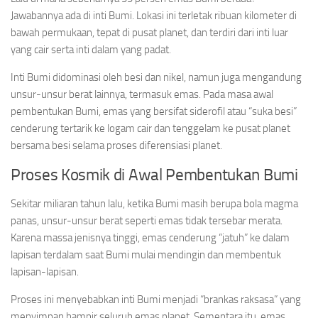
Jawabannya ada di inti Bumi. Lokasi ini terletak ribuan kilometer di
bawah permukaan, tepat di pusat planet, dan terdiri dari inti luar
yang cair serta inti dalam yang padat.
Inti Bumi didominasi oleh besi dan nikel, namun juga mengandung
unsur-unsur berat lainnya, termasuk emas. Pada masa awal
pembentukan Bumi, emas yang bersifat siderofil atau “suka besi”
cenderung tertarik ke logam cair dan tenggelam ke pusat planet
bersama besi selama proses diferensiasi planet.
Proses Kosmik di Awal Pembentukan Bumi
Sekitar miliaran tahun lalu, ketika Bumi masih berupa bola magma
panas, unsur-unsur berat seperti emas tidak tersebar merata.
Karena massa jenisnya tinggi, emas cenderung “jatuh” ke dalam
lapisan terdalam saat Bumi mulai mendingin dan membentuk
lapisan-lapisan.
Proses ini menyebabkan inti Bumi menjadi “brankas raksasa” yang
menyimpan hampir seluruh emas planet. Sementara itu, emas