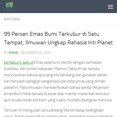
Skip to content
NASIONAL
99 Persen Emas Bumi Terkubur di Satu
Tempat, Ilmuwan Ungkap Rahasia Inti Planet
BY
MIMIN
·
DECEMBER 26, 2025
beritabumi.web.id
Emas selama ini identik dengan perhiasan,
investasi, dan simbol kekayaan. Namun, fakta ilmiah terbaru
menunjukkan bahwa apa yang kita tambang dan gunakan sehari-
hari hanyalah sebagian sangat kecil dari total emas yang dimiliki
planet ini. Para ilmuwan memperkirakan bahwa sekitar 99 persen
emas Bumi tidak berada di kerak atau mantel, melainkan terkubur
jauh di satu lokasi ekstrem yang nyaris mustahil dijangkau manusia.
Temuan ini mengubah cara pandang kita terhadap kelangkaan
emas. Bukan karena Bumi miskin emas, melainkan karena sebagian