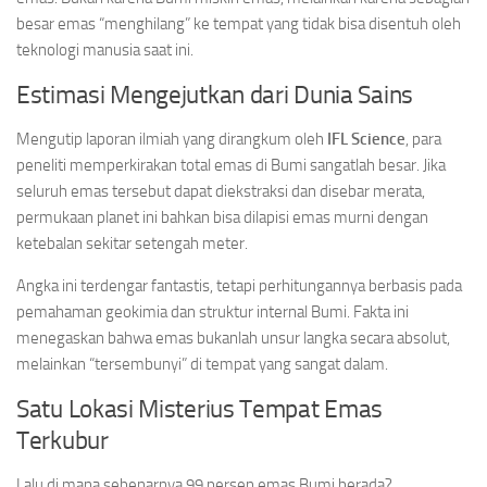
besar emas “menghilang” ke tempat yang tidak bisa disentuh oleh
teknologi manusia saat ini.
Estimasi Mengejutkan dari Dunia Sains
Mengutip laporan ilmiah yang dirangkum oleh
IFL Science
, para
peneliti memperkirakan total emas di Bumi sangatlah besar. Jika
seluruh emas tersebut dapat diekstraksi dan disebar merata,
permukaan planet ini bahkan bisa dilapisi emas murni dengan
ketebalan sekitar setengah meter.
Angka ini terdengar fantastis, tetapi perhitungannya berbasis pada
pemahaman geokimia dan struktur internal Bumi. Fakta ini
menegaskan bahwa emas bukanlah unsur langka secara absolut,
melainkan “tersembunyi” di tempat yang sangat dalam.
Satu Lokasi Misterius Tempat Emas
Terkubur
Lalu di mana sebenarnya 99 persen emas Bumi berada?